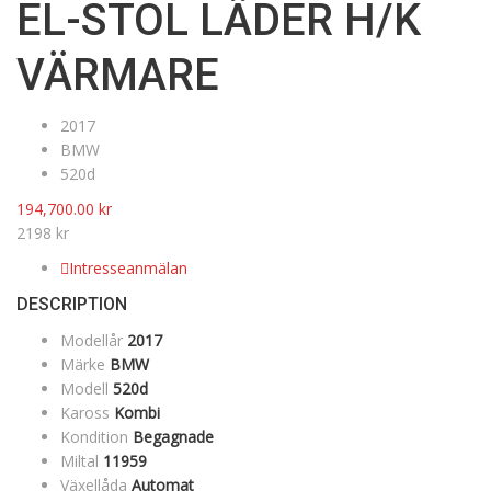
EL-STOL LÄDER H/K
VÄRMARE
2017
BMW
520d
194,700.00
kr
2198 kr
Intresseanmälan
DESCRIPTION
Modellår
2017
Märke
BMW
Modell
520d
Kaross
Kombi
Kondition
Begagnade
Miltal
11959
Växellåda
Automat