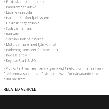
• Elektriska justerbara stolar
• Panorama taklucka
• Läder/skinnstolar
• Harman Kardon-ljudsystem
• Elektrisk bagagelucka
• Stolsvärme fram
• Rattvärme
• Gardiner bak på rutorna
• Motorvärmare med fjärrkontroll
• Parkeringssensorer fram och bak
• Keyless Entry
• Keyless Start & GO
• Vid kontakt via mejl, lämna gärna ditt telefonnummer så kan vi
återkomma snabbare, då vissa mejlsvar för närvarande inte
alltid når fram.
RELATED VEHICLE