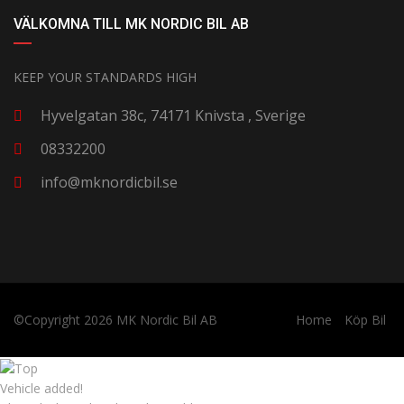
VÄLKOMNA TILL MK NORDIC BIL AB
KEEP YOUR STANDARDS HIGH
Hyvelgatan 38c, 74171 Knivsta , Sverige
08332200
info@mknordicbil.se
©Copyright 2026
MK Nordic Bil AB
Home
Köp Bil
Vehicle added!