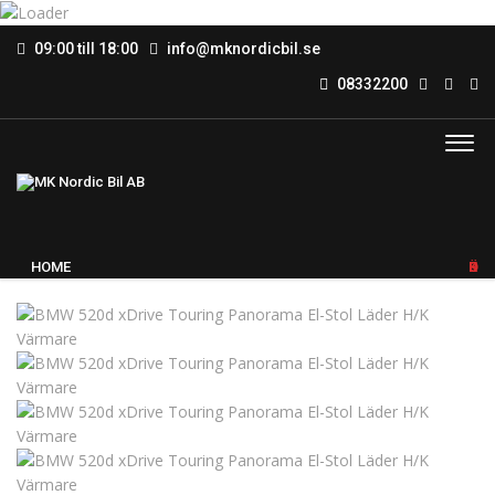
09:00 till 18:00
info@mknordicbil.se
08332200
HOME
KÖP BIL
Sold