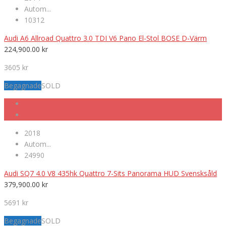
Autom...
10312
Audi A6 Allroad Quattro 3.0 TDI V6 Pano El-Stol BOSE D-Värm
224,900.00
kr
3605 kr
Begagnade
SOLD
2018
Autom...
24990
Audi SQ7 4.0 V8 435hk Quattro 7-Sits Panorama HUD Svensksåld
379,900.00
kr
5691 kr
Begagnade
SOLD