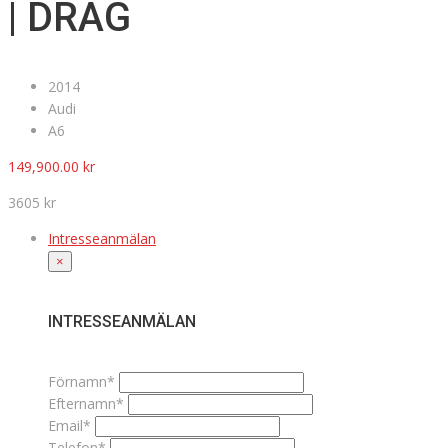
| DRAG
2014
Audi
A6
149,900.00
kr
3605 kr
Intresseanmälan
×
INTRESSEANMÄLAN
Förnamn*
Efternamn*
Email*
Telefon*