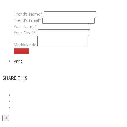
Friend's Name*
Friend's Email*
Your Name*
Your Email*
Meddelande
Skicka
Print
SHARE THIS
×