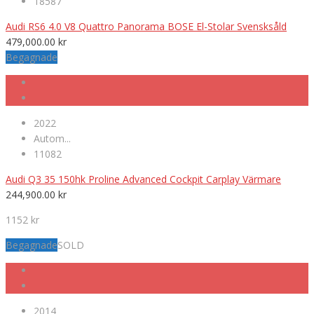
18587
Audi RS6 4.0 V8 Quattro Panorama BOSE El-Stolar Svensksåld
479,000.00
kr
Begagnade
2022
Autom...
11082
Audi Q3 35 150hk Proline Advanced Cockpit Carplay Värmare
244,900.00
kr
1152 kr
Begagnade
SOLD
2014