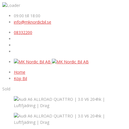
09:00 till 18:00
info@mknordicbil.se
08332200
Home
Köp Bil
Sold