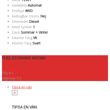
Växellåda
Automat
Drivhjul
4WD
Avdragbar moms
Nej
Drivmedel
Diesel
Antal nycklar
1
Däck
Sommar + Vinter
Exteriör Färg
Vit
Interiör Färg
Svart
FUEL ECONOMY RATING
City
6.1
Highway
5.9
Tipsa en vän
×
TIPSA EN VÄN