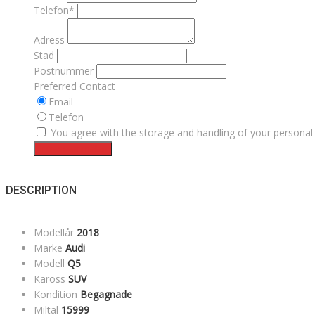
Telefon*
Adress
Stad
Postnummer
Preferred Contact
Email
Telefon
You agree with the storage and handling of your personal 
Intresseanmälan
DESCRIPTION
Modellår
2018
Märke
Audi
Modell
Q5
Kaross
SUV
Kondition
Begagnade
Miltal
15999