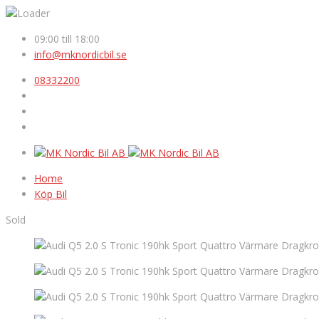
09:00 till 18:00
info@mknordicbil.se
08332200
Home
Köp Bil
Sold