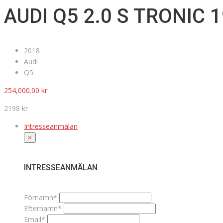
AUDI Q5 2.0 S TRONI
2018
Audi
Q5
254,000.00
kr
2198 kr
Intresseanmälan
×
INTRESSEANMÄLAN
Förnamn*
Efternamn*
Email*