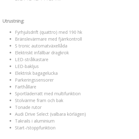
Utrustning:
Fyrhjulsdrift (quattro) med 190 hk
Bränslevärmare med fjärrkontroll
S tronic automatväxellåda
Elektriskt infällbar dragkrok
LED-strålkastare
LED-bakljus
Elektrisk bagagelucka
Parkeringssensorer
Farthållare
Sportläderratt med multifunktion
Stolvärme fram och bak
Tonade rutor
Audi Drive Select (valbara körlägen)
Takrails i aluminium
Start-/stoppfunktion