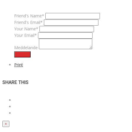
Friend's Name*
Friend's Email*
Your Name*
Your Email*
Meddelande
Skicka
Print
SHARE THIS
×