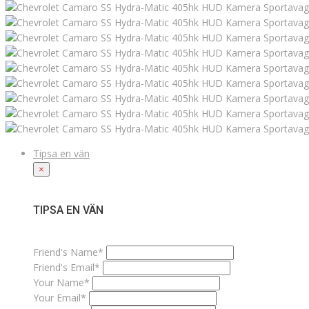
Tipsa en vän
×
TIPSA EN VÄN
Friend's Name*
Friend's Email*
Your Name*
Your Email*