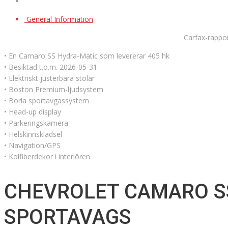
General Information
Carfax-rappor
• En Camaro SS Hydra-Matic som levererar 405 hk
• Besiktad t.o.m. 2026-05-31
• Elektriskt justerbara stolar
• Boston Premium-ljudsystem
• Borla sportavgassystem
• Head-up display
• Parkeringskamera
• Helskinnsklädsel
• Navigation/GPS
• Kolfiberdekor i interiören
CHEVROLET CAMARO S
SPORTAVAGS