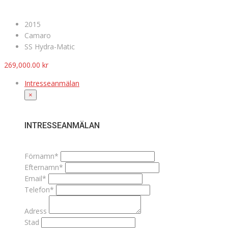
2015
Camaro
SS Hydra-Matic
269,000.00
kr
Intresseanmälan
×
INTRESSEANMÄLAN
Förnamn*
Efternamn*
Email*
Telefon*
Adress
Stad