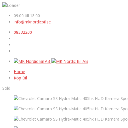
09:00 till 18:00
info@mknordicbil.se
08332200
Home
Köp Bil
Sold