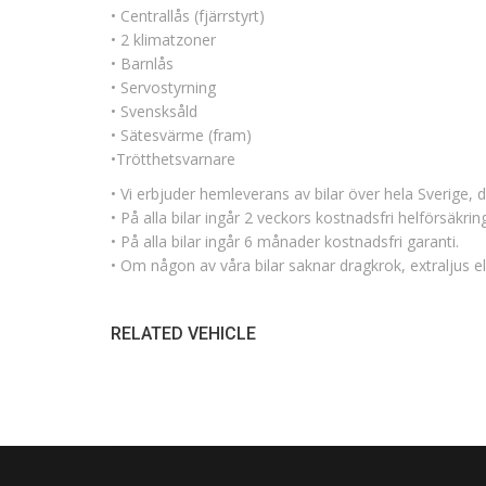
• Centrallås (fjärrstyrt)
• 2 klimatzoner
• Barnlås
• Servostyrning
• Svensksåld
• Sätesvärme (fram)
•Trötthetsvarnare
• Vi erbjuder hemleverans av bilar över hela Sverige, dir
• På alla bilar ingår 2 veckors kostnadsfri helförsäkring
• På alla bilar ingår 6 månader kostnadsfri garanti.
• Om någon av våra bilar saknar dragkrok, extraljus el
RELATED VEHICLE