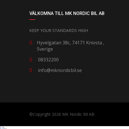
VÄLKOMNA TILL MK NORDIC BIL AB
KEEP YOUR STANDARDS HIGH
Hyvelgatan 38c, 74171 Knivsta ,
Sverige
08332200
info@mknordicbil.se
©Copyright 2026
MK Nordic Bil AB