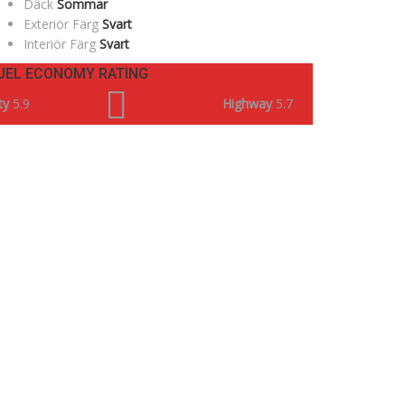
Däck
Sommar
Exteriör Färg
Svart
Interiör Färg
Svart
UEL ECONOMY RATING
ty
5.9
Highway
5.7