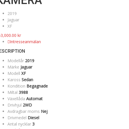
KAMERA
2019
Jaguar
XF
63,000.00
kr
Intresseanmälan
ESCRIPTION
Modellår
2019
Märke
Jaguar
Modell
XF
Kaross
Sedan
Kondition
Begagnade
Miltal
3988
Växellåda
Automat
Drivhjul
2WD
Avdragbar moms
Nej
Drivmedel
Diesel
Antal nycklar
3