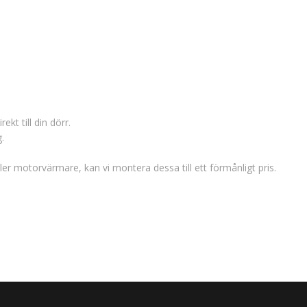
ekt till din dörr.
.
ler motorvärmare, kan vi montera dessa till ett förmånligt pris.