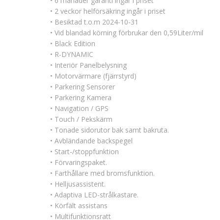
• 6 månader garanti ingår i priset
• 2 veckor helförsäkring ingår i priset
• Besiktad t.o.m 2024-10-31
• Vid blandad körning förbrukar den 0,59Liter/mil
• Black Edition
• R-DYNAMIC
• Interiör Panelbelysning
• Motorvärmare (fjärrstyrd)
• Parkering Sensorer
• Parkering Kamera
• Navigation / GPS
• Touch / Pekskärm
• Tonade sidorutor bak samt bakruta.
• Avbländande backspegel
• Start-/stoppfunktion
• Förvaringspaket.
• Farthållare med bromsfunktion.
• Helljusassistent.
• Adaptiva LED-strålkastare.
• Körfält assistans
• Multifunktionsratt