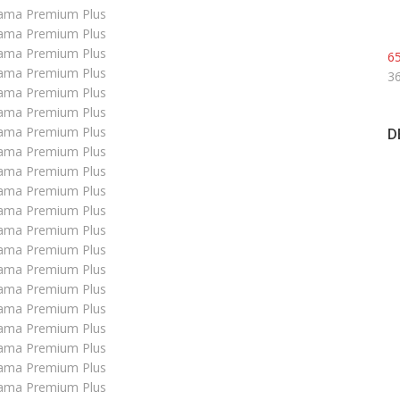
6
36
D