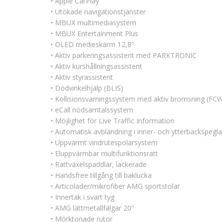
• Apple CarPlay
• Utökade navigationstjänster
• MBUX multimediasystem
• MBUX Entertainment Plus
• OLED medieskärm 12,8”
• Aktiv parkeringsassistent med PARKTRONIC
• Aktiv kurshållningsassistent
• Aktiv styrassistent
• Dödvinkelhjälp (BLIS)
• Kollisionsvarningssystem med aktiv bromsning (FC
• eCall nödsamtalssystem
• Möjlighet för Live Traffic Information
• Automatisk avbländning i inner- och ytterbackspegla
• Uppvärmt vindrutespolarsystem
• Eluppvärmbar multifunktionsratt
• Rattväxelspaddlar, lackerade
• Handsfree tillgång till baklucka
• Articoläder/mikrofiber AMG sportstolar
• Innertak i svart tyg
• AMG lättmetallfälgar 20”
• Mörktonade rutor