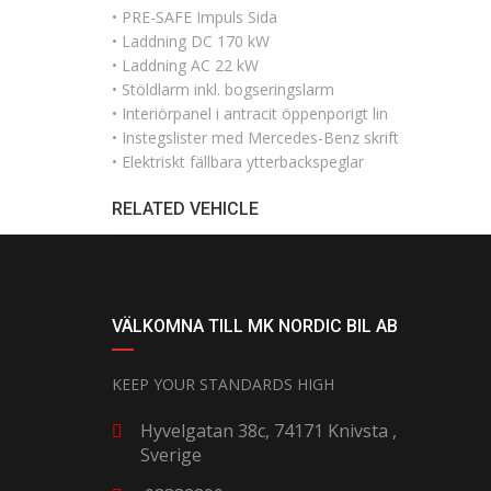
• PRE-SAFE Impuls Sida
• Laddning DC 170 kW
• Laddning AC 22 kW
• Stöldlarm inkl. bogseringslarm
• Interiörpanel i antracit öppenporigt lin
• Instegslister med Mercedes-Benz skrift
• Elektriskt fällbara ytterbackspeglar
RELATED VEHICLE
VÄLKOMNA TILL MK NORDIC BIL AB
KEEP YOUR STANDARDS HIGH
Hyvelgatan 38c, 74171 Knivsta ,
Sverige