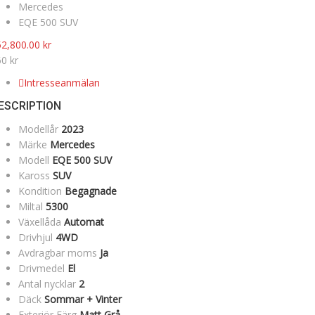
Mercedes
EQE 500 SUV
52,800.00
kr
0 kr
Intresseanmälan
ESCRIPTION
Modellår
2023
Märke
Mercedes
Modell
EQE 500 SUV
Kaross
SUV
Kondition
Begagnade
Miltal
5300
Växellåda
Automat
Drivhjul
4WD
Avdragbar moms
Ja
Drivmedel
El
Antal nycklar
2
Däck
Sommar + Vinter
Exteriör Färg
Matt Grå