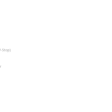
W-Stop)
r