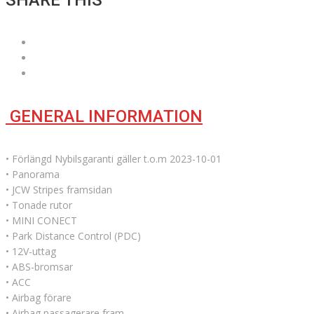
SHARE THIS
GENERAL INFORMATION
• Förlängd Nybilsgaranti gäller t.o.m 2023-10-01
• Panorama
• JCW Stripes framsidan
• Tonade rutor
• MINI CONECT
• Park Distance Control (PDC)
• 12V-uttag
• ABS-bromsar
• ACC
• Airbag förare
• Airbag passagerare fram