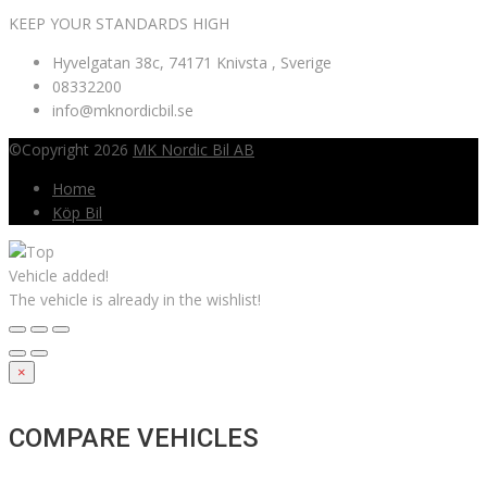
KEEP YOUR STANDARDS HIGH
Hyvelgatan 38c, 74171 Knivsta , Sverige
08332200
info@mknordicbil.se
©Copyright 2026
MK Nordic Bil AB
Home
Köp Bil
Vehicle added!
The vehicle is already in the wishlist!
×
COMPARE VEHICLES