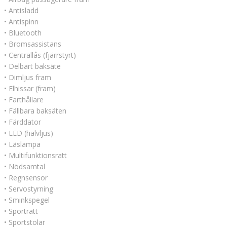
• Antisladd
• Antispinn
• Bluetooth
• Bromsassistans
• Centrallås (fjärrstyrt)
• Delbart baksäte
• Dimljus fram
• Elhissar (fram)
• Farthållare
• Fällbara baksäten
• Färddator
• LED (halvljus)
• Läslampa
• Multifunktionsratt
• Nödsamtal
• Regnsensor
• Servostyrning
• Sminkspegel
• Sportratt
• Sportstolar