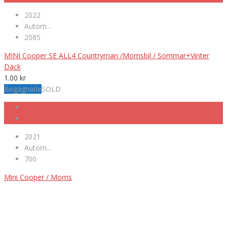
2022
Autom...
2085
MINI Cooper SE ALL4 Countryman /Momsbil / Sommar+Vinter
Däck
1.00
kr
Begagnade
SOLD
2021
Autom...
700
Mini Cooper / Moms
VÄLKOMNA TILL MK NORDIC BIL AB