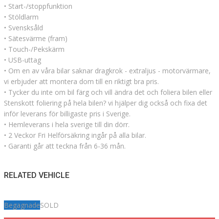
• Start-/stoppfunktion
• Stöldlarm
• Svensksåld
• Sätesvärme (fram)
• Touch-/Pekskärm
• USB-uttag
• Om en av våra bilar saknar dragkrok - extraljus - motorvärmare,
vi erbjuder att montera dom till en riktigt bra pris.
• Tycker du inte om bil färg och vill ändra det och foliera bilen eller
Stenskott foliering på hela bilen? vi hjälper dig också och fixa det
inför leverans för billigaste pris i Sverige.
• Hemleverans i hela sverige till din dörr.
• 2 Veckor Fri Helförsäkring ingår på alla bilar.
• Garanti går att teckna från 6-36 mån.
RELATED VEHICLE
Begagnade
SOLD