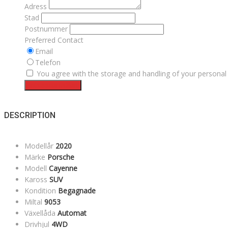
Adress
Stad
Postnummer
Preferred Contact
Email
Telefon
You agree with the storage and handling of your personal 
Intresseanmälan
DESCRIPTION
Modellår
2020
Märke
Porsche
Modell
Cayenne
Kaross
SUV
Kondition
Begagnade
Miltal
9053
Växellåda
Automat
Drivhjul
4WD