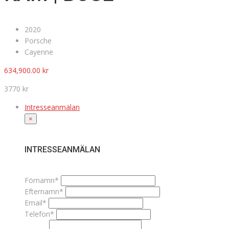
2020
Porsche
Cayenne
634,900.00
kr
3770 kr
Intresseanmälan
×
INTRESSEANMÄLAN
Förnamn*
Efternamn*
Email*
Telefon*