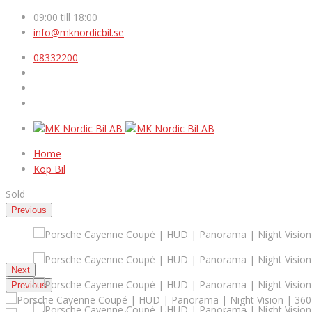
09:00 till 18:00
info@mknordicbil.se
08332200
Home
Köp Bil
Sold
Previous
Next
Previous