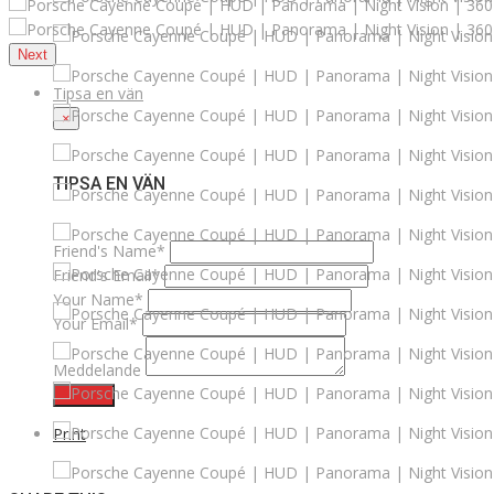
Next
Tipsa en vän
×
TIPSA EN VÄN
Friend's Name*
Friend's Email*
Your Name*
Your Email*
Meddelande
Skicka
Print