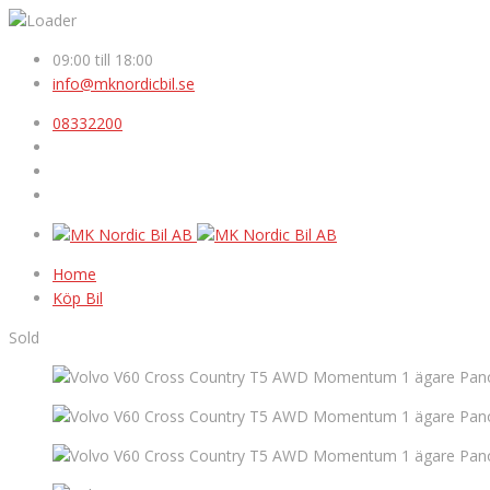
09:00 till 18:00
info@mknordicbil.se
08332200
Home
Köp Bil
Sold