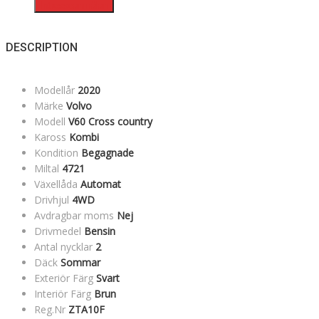
Intresseanmälan
DESCRIPTION
Modellår
2020
Märke
Volvo
Modell
V60 Cross country
Kaross
Kombi
Kondition
Begagnade
Miltal
4721
Växellåda
Automat
Drivhjul
4WD
Avdragbar moms
Nej
Drivmedel
Bensin
Antal nycklar
2
Däck
Sommar
Exteriör Färg
Svart
Interiör Färg
Brun
Reg.Nr
ZTA10F