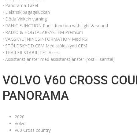
• Panorama Taket
• Elektrisk bagageluckan
• Döda Vinkeln varning
• PANIC FUNCTION Panic function with light & sound
• RADIO & HÖGTALARSYSTEM Premium
• VÄGSKYLTNINGSINFORMATION Med RSI
• STÖLDSKYDD CEM Med stöldskydd CEM
• TRAILER STABILITET Assist
• Assistanstjänster med assistanstjänster (röst + samtal)
VOLVO V60 CROSS CO
PANORAMA
2020
Volvo
V60 Cross country