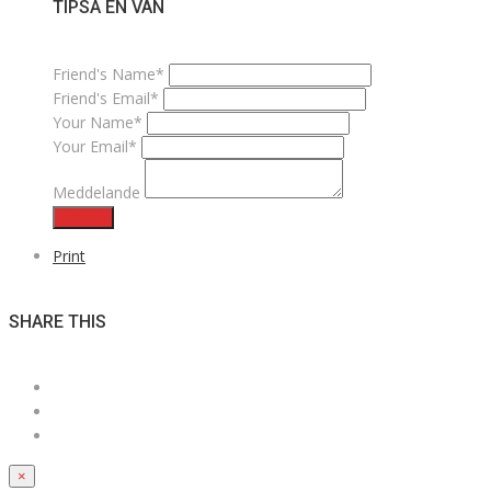
TIPSA EN VÄN
Friend's Name*
Friend's Email*
Your Name*
Your Email*
Meddelande
Skicka
Print
SHARE THIS
×