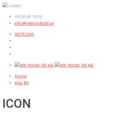
09:00 till 18:00
info@mknordicbil.se
08332200
Home
Köp Bil
ICON