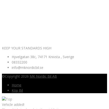
VÄLKOMNA TILL MK NORDIC BIL AB
KEEP YOUR STANDARDS HIGH
Hyvelgatan 38c, 74171 Knivsta , Sverige
08332200
info@mknordicbil.se
©Copyright 2026
MK Nordic Bil AB
Home
Köp Bil
Vehicle added!