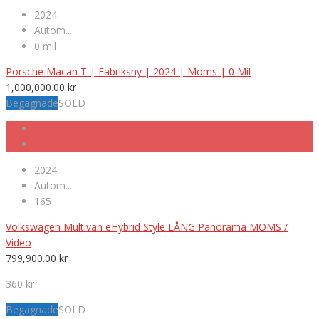
2024
Autom...
0 mil
Porsche Macan T | Fabriksny | 2024 | Moms | 0 Mil
1,000,000.00
kr
Begagnade
SOLD
2024
Autom...
165
Volkswagen Multivan eHybrid Style LÅNG Panorama MOMS /
Video
799,900.00
kr
360 kr
Begagnade
SOLD