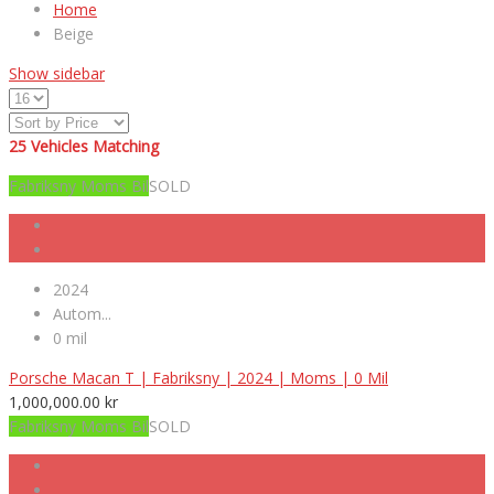
Home
Beige
Show sidebar
25
Vehicles Matching
Fabriksny Moms Bil
SOLD
2024
Autom...
0 mil
Porsche Macan T | Fabriksny | 2024 | Moms | 0 Mil
1,000,000.00
kr
Fabriksny Moms Bil
SOLD