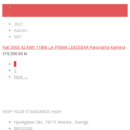
2021
Autom...
565
Fiat 500E 42 kWh 118hk LA PRIMA LEASEBAR Panorama Kamera
319,500.00
kr
1
2
Next →
VÄLKOMNA TILL MK NORDIC BIL AB
KEEP YOUR STANDARDS HIGH
Hyvelgatan 38c, 74171 Knivsta , Sverige
08332200