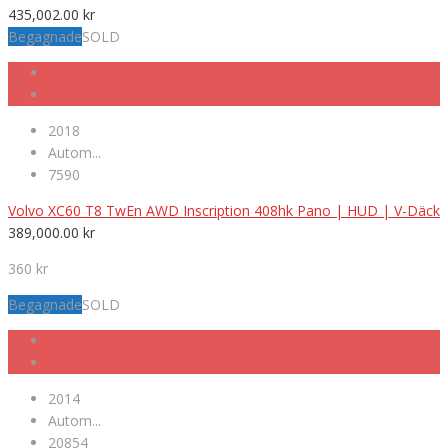
435,002.00
kr
Begagnade
SOLD
2018
Autom...
7590
Volvo XC60 T8 TwEn AWD Inscription 408hk Pano | HUD | V-Däck
389,000.00
kr
360 kr
Begagnade
SOLD
2014
Autom...
20854