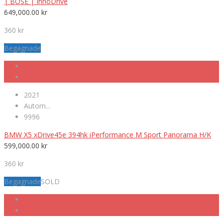
| BOSE | InnoDrive
649,000.00
kr
360 kr
Begagnade
2021
Autom...
9996
BMW X5 xDrive45e 394hk iPerformance M Sport Panorama H/K
599,000.00
kr
360 kr
Begagnade
SOLD