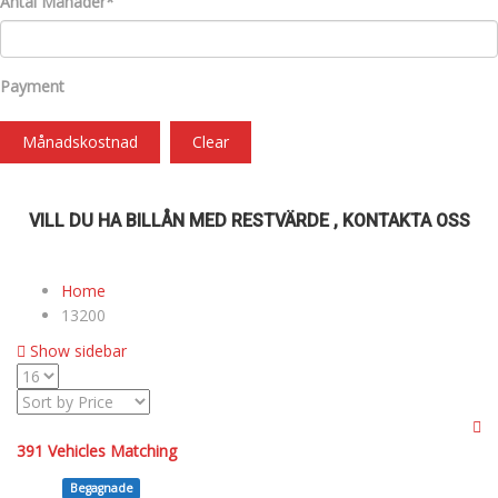
Antal Månader*
Payment
Månadskostnad
Clear
VILL DU HA BILLÅN MED RESTVÄRDE , KONTAKTA OSS
Home
13200
Show sidebar
391
Vehicles Matching
Begagnade
SOLD