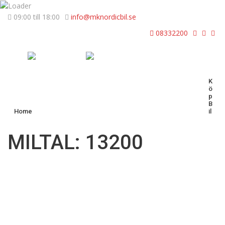
09:00 till 18:00
info@mknordicbil.se
08332200
K
Ö
P
B
Home
Il
MILTAL: 13200