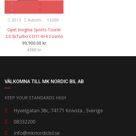
2013
Autom...
13200
Opel Insignia Sports Tourer
2.0 BiTurbo CDTI 4×4 Cosmo
99,900.00
kr
4388 kr
VÄLKOMNA TILL MK NORDIC BIL AB
KEEP YOUR STANDARDS HIGH
Hyvelgatan 38c, 74171 Knivsta , Sverige
08332200
info@mknordicbil.se