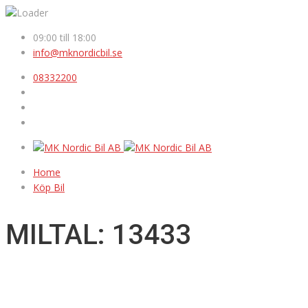
09:00 till 18:00
info@mknordicbil.se
08332200
Home
Köp Bil
MILTAL: 13433