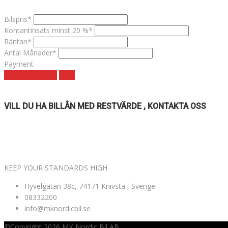
Bilspris*
Kontantinsats minst 20 %*
Räntan*
Antal Månader*
Payment
Månadskostnad
clear
VILL DU HA BILLÅN MED RESTVÄRDE , KONTAKTA OSS
VÄLKOMNA TILL MK NORDIC BIL AB
KEEP YOUR STANDARDS HIGH
Hyvelgatan 38c, 74171 Knivsta , Sverige
08332200
info@mknordicbil.se
©Copyright 2026
MK Nordic Bil AB