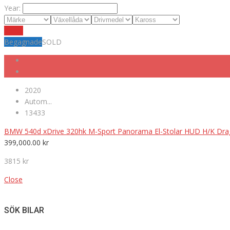
Year:
Reset
Begagnade
SOLD
2020
Autom...
13433
BMW 540d xDrive 320hk M-Sport Panorama El-Stolar HUD H/K Dra
399,000.00
kr
3815 kr
Close
SÖK BILAR