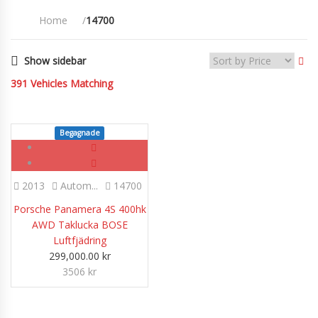
Home
14700
Show sidebar
391
Vehicles Matching
Begagnade
2013
Autom...
14700
Porsche Panamera 4S 400hk
AWD Taklucka BOSE
Luftfjädring
299,000.00
kr
3506 kr