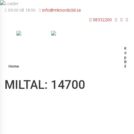
09:00 till 18:00
info@mknordicbil.se
08332200
K
Ö
P
B
Home
Il
MILTAL: 14700