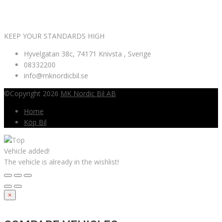
VÄLKOMNA TILL MK NORDIC BIL AB
KEEP YOUR STANDARDS HIGH
Hyvelgatan 38c, 74171 Knivsta , Sverige
08332200
info@mknordicbil.se
©Copyright 2026
MK Nordic Bil AB
Home
Köp Bil
Vehicle added!
The vehicle is already in the wishlist!
×