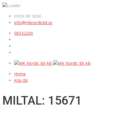
09:00 till 18:00
info@mknordicbil.se
08332200
Home
Köp Bil
MILTAL: 15671