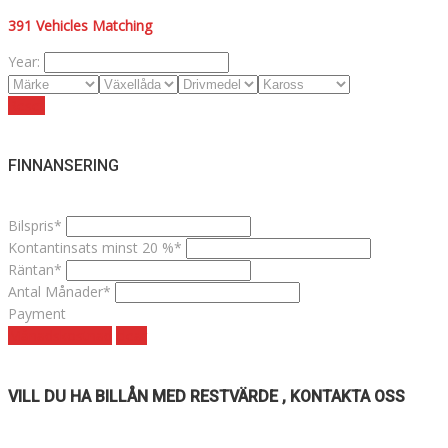
391
Vehicles Matching
Year:
Reset
FINNANSERING
Bilspris*
Kontantinsats minst 20 %*
Räntan*
Antal Månader*
Payment
Månadskostnad
clear
VILL DU HA BILLÅN MED RESTVÄRDE , KONTAKTA OSS