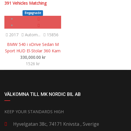
391
Vehicles Matching
Begagnade
2017
Autom...
15856
BMW 540 i xDrive Sedan M
Sport HUD El-Stolar 360 Kam
330,000.00
kr
1526 kr
VÄLKOMNA TILL MK NORDIC BIL AB
KEEP YOUR STANDARDS HIGH
Hyvelgatan 38c, 74171 Knivsta , Sverige