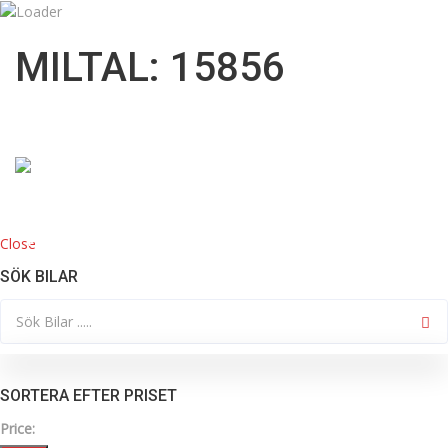
09:00 till 18:00
info@mknordicbil.se
MILTAL: 15856
08332200
Close
HOME
KÖP BIL
SÖK BILAR
SORTERA EFTER PRISET
Price: