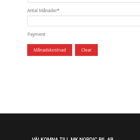
Antal Månader*
Payment
Månadskostnad
Clear
VÄLKOMNA TILL MK NORDIC BIL AB