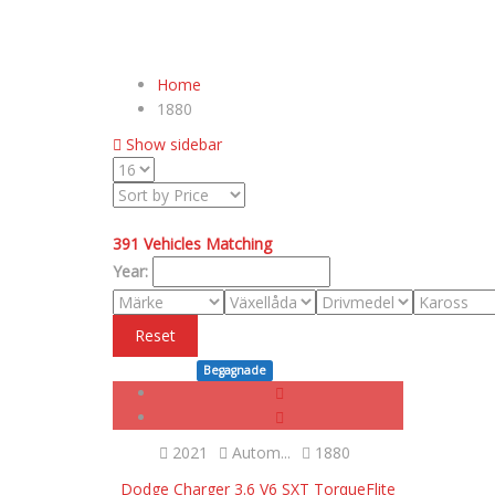
Home
1880
Show sidebar
391
Vehicles Matching
Year:
Reset
Begagnade
SOLD
2021
Autom...
1880
Dodge Charger 3.6 V6 SXT TorqueFlite