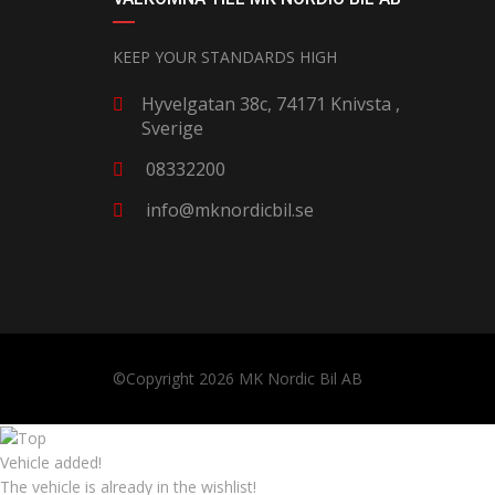
KEEP YOUR STANDARDS HIGH
Hyvelgatan 38c, 74171 Knivsta ,
Sverige
08332200
info@mknordicbil.se
©Copyright 2026
MK Nordic Bil AB
Vehicle added!
The vehicle is already in the wishlist!