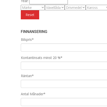
Year:
Reset
FINNANSERING
Bilspris*
Kontantinsats minst 20 %*
Räntan*
Antal Månader*