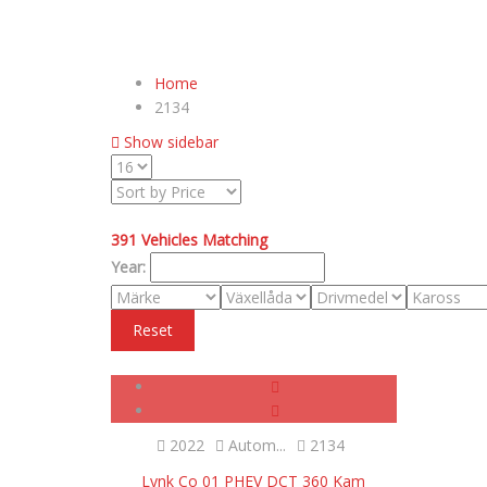
Home
2134
Show sidebar
391
Vehicles Matching
Year:
Reset
SOLD
2022
Autom...
2134
Lynk Co 01 PHEV DCT 360 Kam