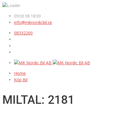
09:00 till 18:00
info@mknordicbil.se
08332200
Home
Köp Bil
MILTAL: 2181