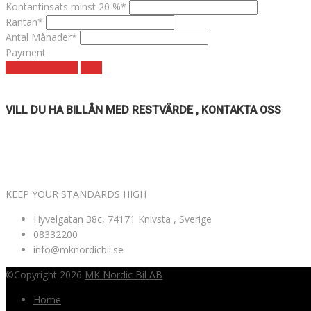
Kontantinsats minst 20 %*
Räntan*
Antal Månader*
Payment
Månadskostnad
clear
VILL DU HA BILLÅN MED RESTVÄRDE , KONTAKTA OSS
VÄLKOMNA TILL MK NORDIC BIL AB
KEEP YOUR STANDARDS HIGH
Hyvelgatan 38c, 74171 Knivsta , Sverige
08332200
info@mknordicbil.se
©Copyright 2026
MK Nordic Bil AB
Home