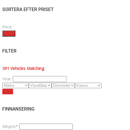
SORTERA EFTER PRISET
Price:
Filter
FILTER
391
Vehicles Matching
Year:
Reset
FINNANSERING
Bilspris*