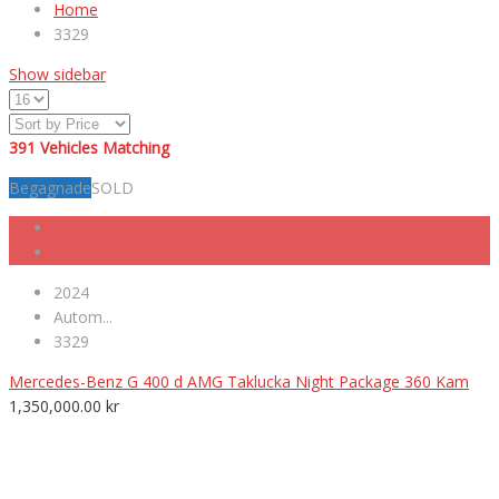
Home
3329
Show sidebar
391
Vehicles Matching
Begagnade
SOLD
2024
Autom...
3329
Mercedes-Benz G 400 d AMG Taklucka Night Package 360 Kam
1,350,000.00
kr
VÄLKOMNA TILL MK NORDIC BIL AB