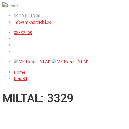
09:00 till 18:00
info@mknordicbil.se
08332200
Home
Köp Bil
MILTAL: 3329