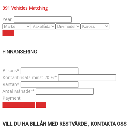
391
Vehicles Matching
Year:
Reset
FINNANSERING
Bilspris*
Kontantinsats minst 20 %*
Räntan*
Antal Månader*
Payment
Månadskostnad
clear
VILL DU HA BILLÅN MED RESTVÄRDE , KONTAKTA OSS