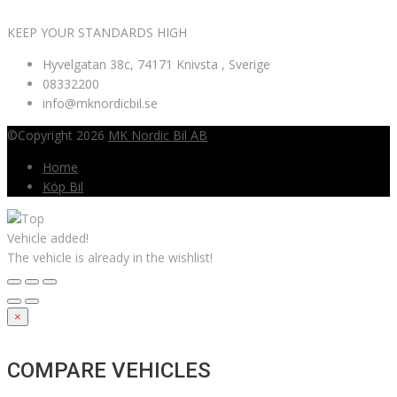
KEEP YOUR STANDARDS HIGH
Hyvelgatan 38c, 74171 Knivsta , Sverige
08332200
info@mknordicbil.se
©Copyright 2026
MK Nordic Bil AB
Home
Köp Bil
Vehicle added!
The vehicle is already in the wishlist!
×
COMPARE VEHICLES