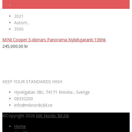
2021
Autom...
3500
MINI Cooper 3-dörrars Panorama Nybilsgaranti 136hk
245,000.00
kr
VÄLKOMNA TILL MK NORDIC BIL AB
KEEP YOUR STANDARDS HIGH
Hyvelgatan 38c, 74171 Knivsta , Sverige
08332200
info@mknordicbil.se
©Copyright 2026
MK Nordic Bil AB
Home