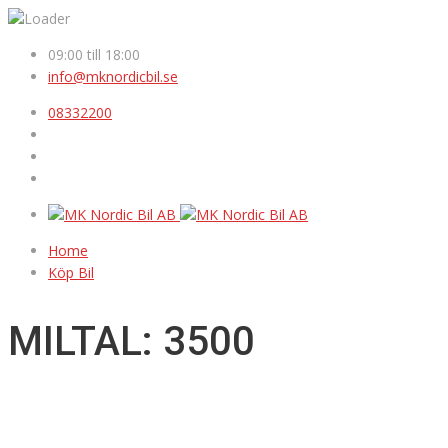
09:00 till 18:00
info@mknordicbil.se
08332200
Home
Köp Bil
MILTAL: 3500