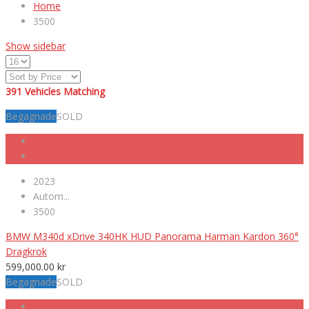
Home
3500
Show sidebar
391
Vehicles Matching
Begagnade
SOLD
2023
Autom...
3500
BMW M340d xDrive 340HK HUD Panorama Harman Kardon 360°
Dragkrok
599,000.00
kr
Begagnade
SOLD