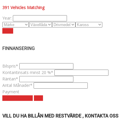
391
Vehicles Matching
Year:
Reset
FINNANSERING
Bilspris*
Kontantinsats minst 20 %*
Räntan*
Antal Månader*
Payment
Månadskostnad
clear
VILL DU HA BILLÅN MED RESTVÄRDE , KONTAKTA OSS