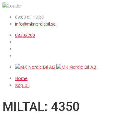
09:00 till 18:00
info@mknordicbil.se
08332200
Home
Köp Bil
MILTAL: 4350