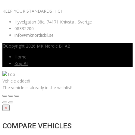
KEEP YOUR STANDARDS HIGH
Hyvelgatan 38c, 74171 Knivsta , Sverige
08332200
info@mknordicbil.se
©Copyright 2026
MK Nordic Bil AB
Home
Köp Bil
Vehicle added!
The vehicle is already in the wishlist!
×
COMPARE VEHICLES