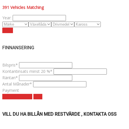
391
Vehicles Matching
Year:
Reset
FINNANSERING
Bilspris*
Kontantinsats minst 20 %*
Räntan*
Antal Månader*
Payment
Månadskostnad
clear
VILL DU HA BILLÅN MED RESTVÄRDE , KONTAKTA OSS