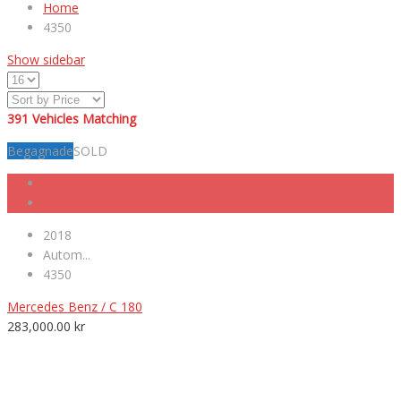
Home
4350
Show sidebar
391
Vehicles Matching
Begagnade
SOLD
2018
Autom...
4350
Mercedes Benz / C 180
283,000.00
kr
VÄLKOMNA TILL MK NORDIC BIL AB