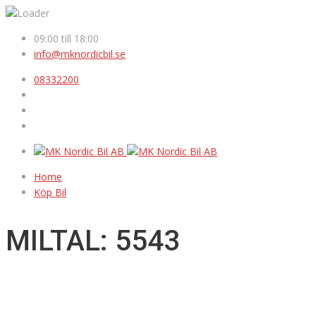
09:00 till 18:00
info@mknordicbil.se
08332200
Home
Köp Bil
MILTAL: 5543