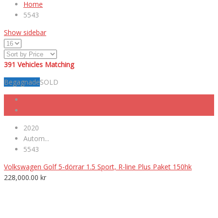
Home
5543
Show sidebar
391
Vehicles Matching
Begagnade
SOLD
2020
Autom...
5543
Volkswagen Golf 5-dörrar 1.5 Sport, R-line Plus Paket 150hk
228,000.00
kr
VÄLKOMNA TILL MK NORDIC BIL AB