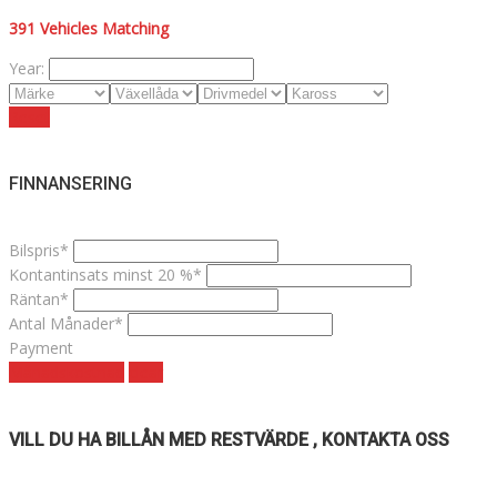
391
Vehicles Matching
Year:
Reset
FINNANSERING
Bilspris*
Kontantinsats minst 20 %*
Räntan*
Antal Månader*
Payment
Månadskostnad
clear
VILL DU HA BILLÅN MED RESTVÄRDE , KONTAKTA OSS