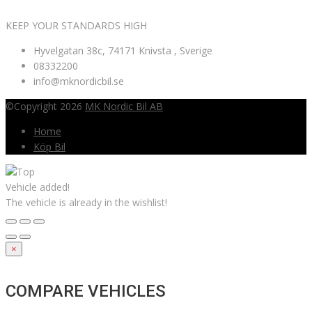
KEEP YOUR STANDARDS HIGH
Hyvelgatan 38c, 74171 Knivsta , Sverige
08332200
info@mknordicbil.se
©Copyright 2026
MK Nordic Bil AB
Home
Köp Bil
Vehicle added!
The vehicle is already in the wishlist!
×
COMPARE VEHICLES