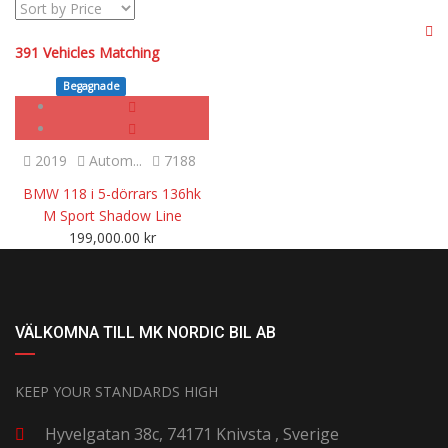
391
Vehicles Matching
Begagnade
SOLD
2019
Autom...
7188
BMW 118 i 5-dörrars 136hk
M Sport Shadow Line
199,000.00
kr
VÄLKOMNA TILL MK NORDIC BIL AB
KEEP YOUR STANDARDS HIGH
Hyvelgatan 38c, 74171 Knivsta , Sverige