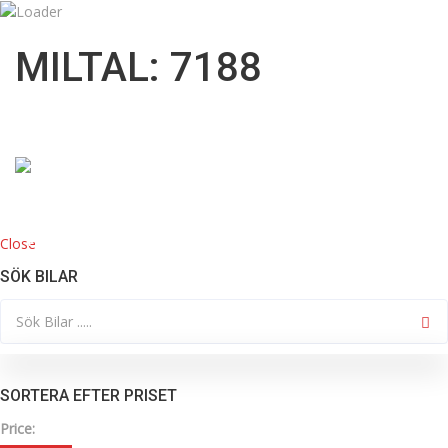
09:00 till 18:00
info@mknordicbil.se
MILTAL: 7188
08332200
Close
HOME
KÖP BIL
SÖK BILAR
SORTERA EFTER PRISET
Price: