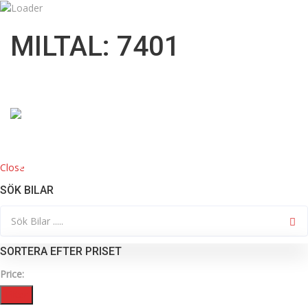
09:00 till 18:00
info@mknordicbil.se
MILTAL: 7401
08332200
Close
HOME
KÖP BIL
SÖK BILAR
SORTERA EFTER PRISET
Price:
Filter