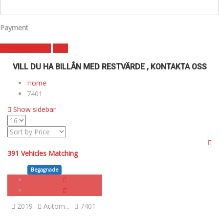
Payment
Månadskostnad
clear
VILL DU HA BILLÅN MED RESTVÄRDE , KONTAKTA OSS
Home
7401
Show sidebar
391
Vehicles Matching
Begagnade
SOLD
2019
Autom...
7401