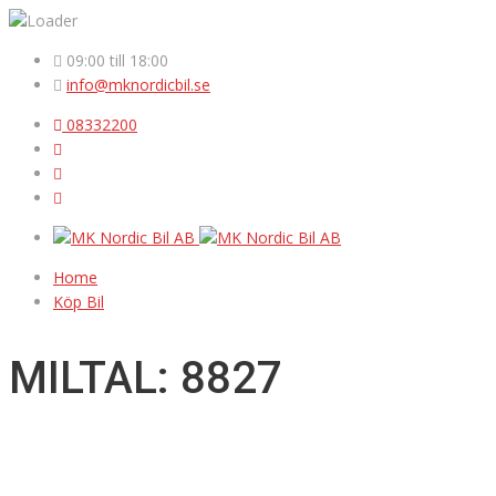
09:00 till 18:00
info@mknordicbil.se
08332200
Home
Köp Bil
MILTAL: 8827