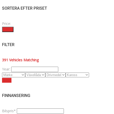
SORTERA EFTER PRISET
Price:
Filter
FILTER
391
Vehicles Matching
Year:
Reset
FINNANSERING
Bilspris*