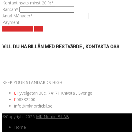
Kontantinsats minst 20 %*
Räntan*
Antal Månader*
Payment
Månadskostnad
clear
VILL DU HA BILLÅN MED RESTVÄRDE , KONTAKTA OSS
VÄLKOMNA TILL MK NORDIC BIL AB
KEEP YOUR STANDARDS HIGH
Hyvelgatan 38c, 74171 Knivsta , Sverige
08332200
info@mknordicbil.se
©Copyright 2026
MK Nordic Bil AB
Home