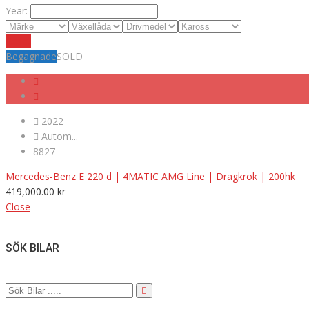
Year:
Reset
Begagnade
SOLD
2022
Autom...
8827
Mercedes-Benz E 220 d | 4MATIC AMG Line | Dragkrok | 200hk
419,000.00
kr
Close
SÖK BILAR