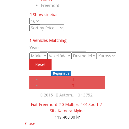
Freemont
Show sidebar
1
Vehicles Matching
Year:
Reset
Begagnade
SOLD
2015
Autom...
13752
Fiat Freemont 2.0 Multijet 4×4 Sport 7-
Sits Kamera Alpine
119,400.00
kr
Close