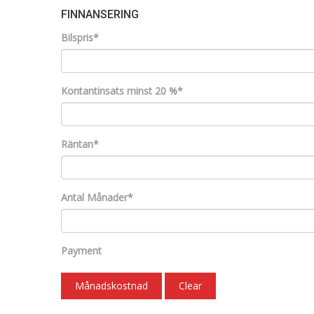
FINNANSERING
Bilspris*
Kontantinsats minst 20 %*
Räntan*
Antal Månader*
Payment
Månadskostnad
Clear