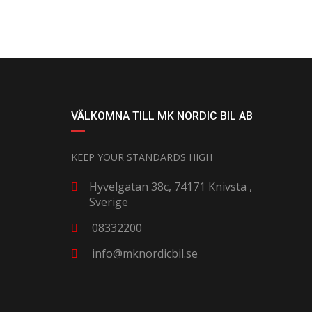
VÄLKOMNA TILL MK NORDIC BIL AB
KEEP YOUR STANDARDS HIGH
Hyvelgatan 38c, 74171 Knivsta ,
Sverige
08332200
info@mknordicbil.se