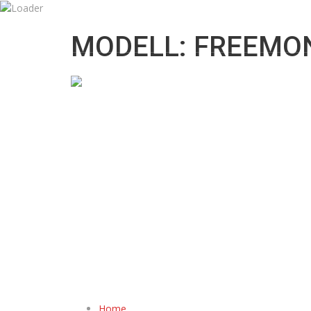
09:00 till 18:00
info@mknordicbil.se
MODELL: FREEMO
Home