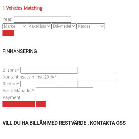
1
Vehicles Matching
Year:
Reset
FINNANSERING
Bilspris*
Kontantinsats minst 20 %*
Räntan*
Antal Månader*
Payment
Månadskostnad
clear
VILL DU HA BILLÅN MED RESTVÄRDE , KONTAKTA OSS