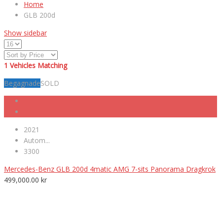
Home
GLB 200d
Show sidebar
1
Vehicles Matching
Begagnade
SOLD
2021
Autom...
3300
Mercedes-Benz GLB 200d 4matic AMG 7-sits Panorama Dragkrok
499,000.00
kr
VÄLKOMNA TILL MK NORDIC BIL AB