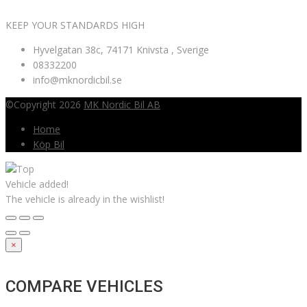
KEEP YOUR STANDARDS HIGH
Hyvelgatan 38c, 74171 Knivsta , Sverige
08332200
info@mknordicbil.se
©Copyright 2026
MK Nordic Bil AB
Home
Köp Bil
Vehicle added!
The vehicle is already in the wishlist!
×
COMPARE VEHICLES