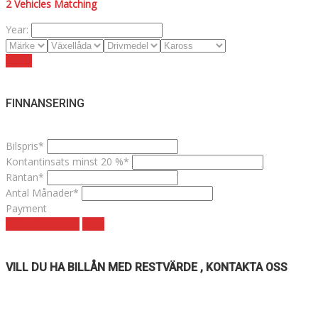
2
Vehicles Matching
Year:
Reset
FINNANSERING
Bilspris*
Kontantinsats minst 20 %*
Räntan*
Antal Månader*
Payment
Månadskostnad
clear
VILL DU HA BILLÅN MED RESTVÄRDE , KONTAKTA OSS
VÄLKOMNA TILL MK NORDIC BIL AB