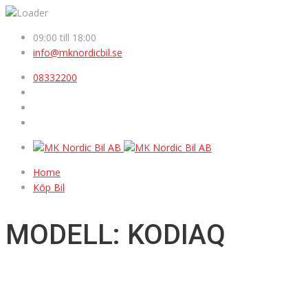
09:00 till 18:00
info@mknordicbil.se
08332200
Home
Köp Bil
MODELL: KODIAQ