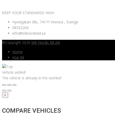
KEEP YOUR STANDARDS HIGH
Hyvelgatan 38c, 74171 Knivsta , Sverige
08332200
info@mknordicbil.se
©Copyright 2026
MK Nordic Bil AB
Home
Köp Bil
Vehicle added!
The vehicle is already in the wishlist!
×
COMPARE VEHICLES