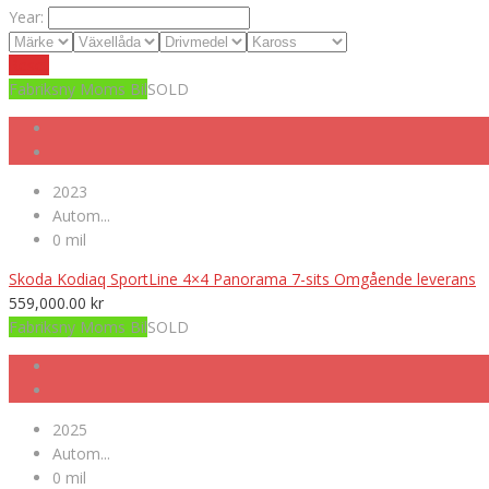
Year:
Reset
Fabriksny Moms Bil
SOLD
2023
Autom...
0 mil
Skoda Kodiaq SportLine 4×4 Panorama 7-sits Omgående leverans
559,000.00
kr
Fabriksny Moms Bil
SOLD
2025
Autom...
0 mil