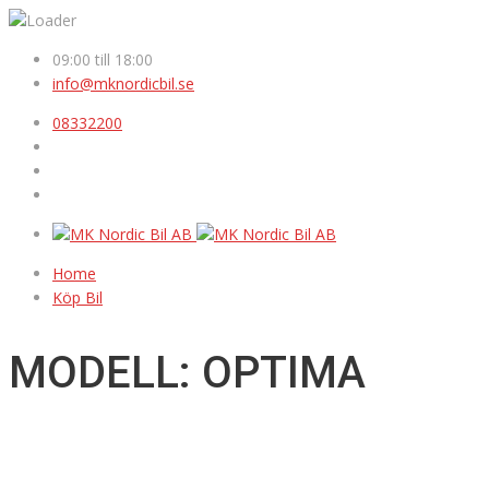
09:00 till 18:00
info@mknordicbil.se
08332200
Home
Köp Bil
MODELL: OPTIMA