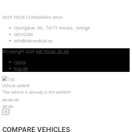
KEEP YOUR STANDARDS HIGH
Hyvelgatan 38c, 74171 Knivsta , Sverige
08332200
info@mknordicbil.se
©Copyright 2026
MK Nordic Bil AB
Home
Köp Bil
Vehicle added!
The vehicle is already in the wishlist!
×
COMPARE VEHICLES