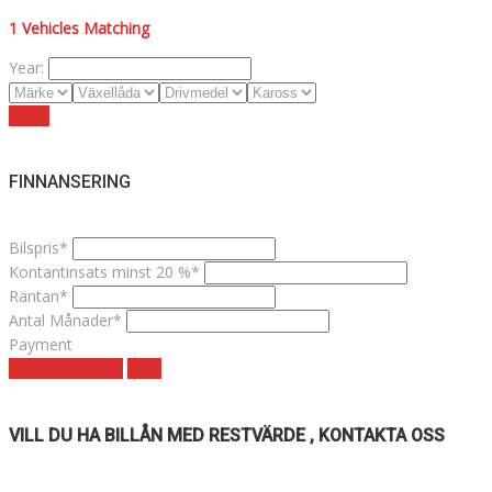
1
Vehicles Matching
Year:
Reset
FINNANSERING
Bilspris*
Kontantinsats minst 20 %*
Räntan*
Antal Månader*
Payment
Månadskostnad
clear
VILL DU HA BILLÅN MED RESTVÄRDE , KONTAKTA OSS