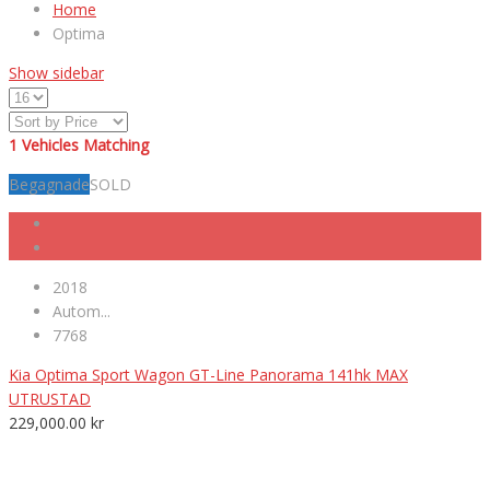
Home
Optima
Show sidebar
1
Vehicles Matching
Begagnade
SOLD
2018
Autom...
7768
Kia Optima Sport Wagon GT-Line Panorama 141hk MAX
UTRUSTAD
229,000.00
kr
VÄLKOMNA TILL MK NORDIC BIL AB