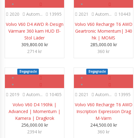
2020
Autom...
13995
2021
Autom...
10443
Volvo V60 D4 AWD R-Design
Volvo V60 Recharge T6 AWD
Värmare 360 kam HUD El-
Geartronic Momentum| 340
Stol Läder
hk | MOMS
309,800.00
kr
285,000.00
kr
2714 kr
360 kr
Begagnade
SOLD
Begagnade
SOLD
2019
Autom...
10405
2021
Autom...
13995
Volvo V60 D4 190hk |
Volvo V60 Recharge T6 AWD
Advanced | Momentum |
Inscription Expression Drag
Kamera | Dragkrok
M-Värm
256,000.00
kr
244,500.00
kr
2394 kr
360 kr