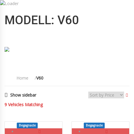
09:00 till 18:00
info@mknordicbil.se
MODELL: V60
08332200
HOME
KÖP BIL
Home
V60
Show sidebar
9
Vehicles Matching
Begagnade
SOLD
Begagnade
SOLD