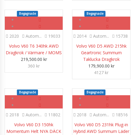
Begagnade
SOLD
Begagnade
SOLD
2020
Autom...
19033
2014
Autom...
15738
Volvo V60 T6 340hk AWD
Volvo V60 D5 AWD 215hk
Dragkrok / Värmare / MOMS
Geartronic Summum
219,500.00
kr
Taklucka Dragkrok
360 kr
179,900.00
kr
4127 kr
Begagnade
SOLD
Begagnade
SOLD
2018
Autom...
11802
2018
Autom...
18516
Volvo V60 D3 150hk
Volvo V60 D5 231hk Plug-in
Momentum Helt NYA DÄCK
Hybrid AWD Summum Läder