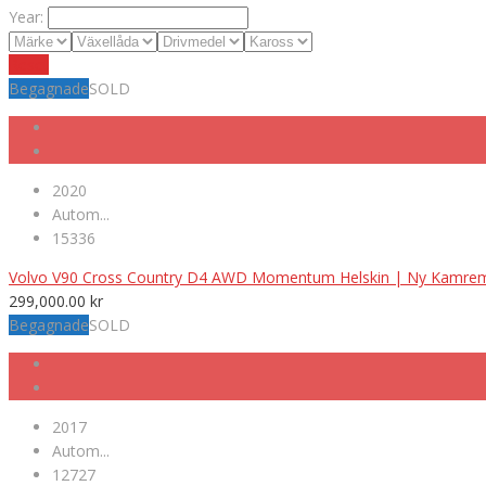
Year:
Reset
Begagnade
SOLD
2020
Autom...
15336
Volvo V90 Cross Country D4 AWD Momentum Helskin | Ny Kamre
299,000.00
kr
Begagnade
SOLD
2017
Autom...
12727