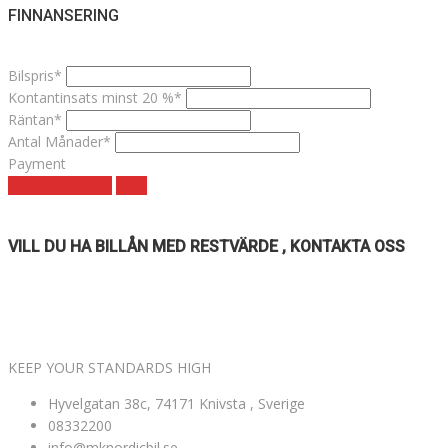
FINNANSERING
Bilspris*
Kontantinsats minst 20 %*
Räntan*
Antal Månader*
Payment
Månadskostnad
clear
VILL DU HA BILLÅN MED RESTVÄRDE , KONTAKTA OSS
VÄLKOMNA TILL MK NORDIC BIL AB
KEEP YOUR STANDARDS HIGH
Hyvelgatan 38c, 74171 Knivsta , Sverige
08332200
info@mknordicbil.se