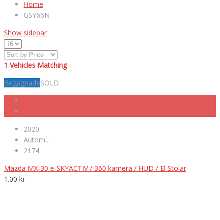
Home
GSY66N
Show sidebar
1
Vehicles Matching
Begagnade
SOLD
2020
Autom...
2174
Mazda MX-30 e-SKYACTIV / 360 kamera / HUD / El Stolar
1.00
kr
VÄLKOMNA TILL MK NORDIC BIL AB