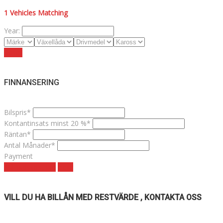
1
Vehicles Matching
Year:
Reset
FINNANSERING
Bilspris*
Kontantinsats minst 20 %*
Räntan*
Antal Månader*
Payment
Månadskostnad
clear
VILL DU HA BILLÅN MED RESTVÄRDE , KONTAKTA OSS