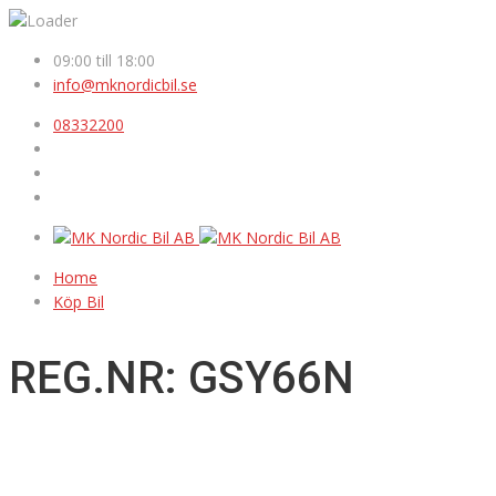
09:00 till 18:00
info@mknordicbil.se
08332200
Home
Köp Bil
REG.NR: GSY66N