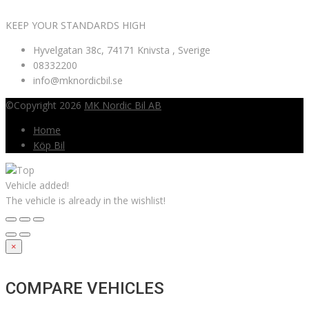
KEEP YOUR STANDARDS HIGH
Hyvelgatan 38c, 74171 Knivsta , Sverige
08332200
info@mknordicbil.se
©Copyright 2026
MK Nordic Bil AB
Home
Köp Bil
Vehicle added!
The vehicle is already in the wishlist!
×
COMPARE VEHICLES