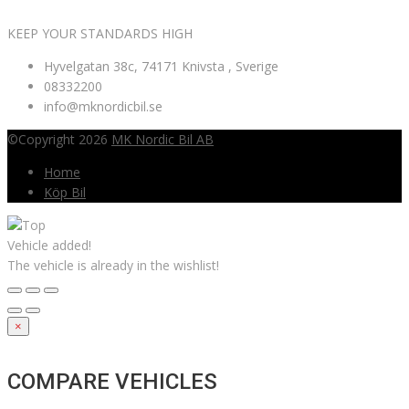
KEEP YOUR STANDARDS HIGH
Hyvelgatan 38c, 74171 Knivsta , Sverige
08332200
info@mknordicbil.se
©Copyright 2026
MK Nordic Bil AB
Home
Köp Bil
Vehicle added!
The vehicle is already in the wishlist!
×
COMPARE VEHICLES