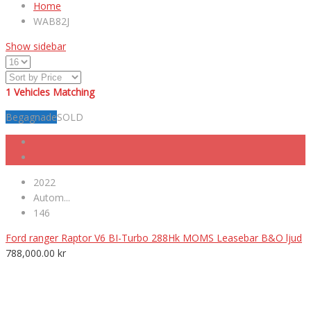
Home
WAB82J
Show sidebar
1
Vehicles Matching
Begagnade
SOLD
2022
Autom...
146
Ford ranger Raptor V6 BI-Turbo 288Hk MOMS Leasebar B&O ljud
788,000.00
kr
VÄLKOMNA TILL MK NORDIC BIL AB