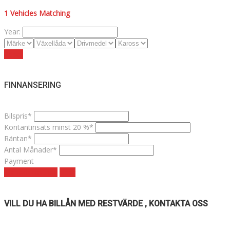
1
Vehicles Matching
Year:
Reset
FINNANSERING
Bilspris*
Kontantinsats minst 20 %*
Räntan*
Antal Månader*
Payment
Månadskostnad
clear
VILL DU HA BILLÅN MED RESTVÄRDE , KONTAKTA OSS