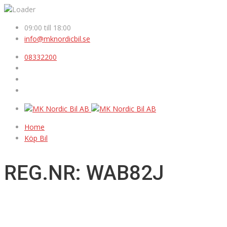
09:00 till 18:00
info@mknordicbil.se
08332200
Home
Köp Bil
REG.NR: WAB82J