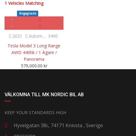
1
Vehicles Matching
Begagnade
SOLD
2021
Autom...
3490
Tesla Model 3 Long Range
AWD 440hk / 1 Ägare /
Panorama
579,000.00
kr
VÄLKOMNA TILL MK NORDIC BIL AB
KEEP YOUR STANDARDS HIGH
Hyvelgatan 38c, 74171 Knivsta , Sverige