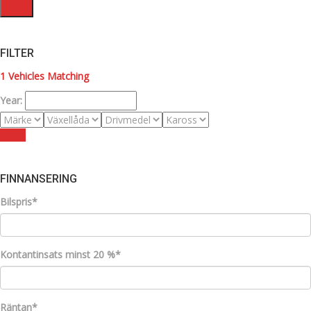
Filter
FILTER
1
Vehicles Matching
Year:
Reset
FINNANSERING
Bilspris*
Kontantinsats minst 20 %*
Räntan*