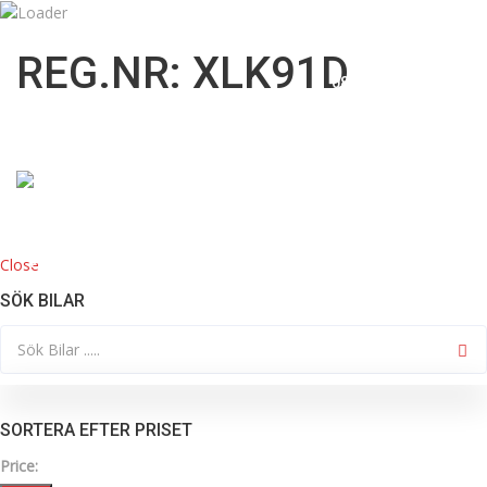
09:00 till 18:00
info@mknordicbil.se
REG.NR: XLK91D
08332200
Close
HOME
KÖP BIL
SÖK BILAR
SORTERA EFTER PRISET
Price: