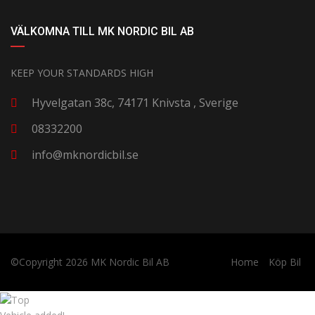
VÄLKOMNA TILL MK NORDIC BIL AB
KEEP YOUR STANDARDS HIGH
Hyvelgatan 38c, 74171 Knivsta , Sverige
08332200
info@mknordicbil.se
©Copyright 2026
MK Nordic Bil AB
Home
Köp Bil