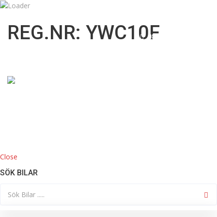
09:00 till 18:00
info@mknordicbil.se
REG.NR: YWC10F
08332200
HOME
KÖP BIL
Close
SÖK BILAR