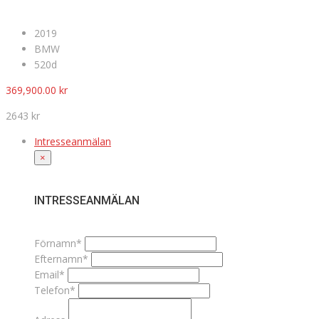
2019
BMW
520d
369,900.00
kr
2643 kr
Intresseanmälan
×
INTRESSEANMÄLAN
Förnamn*
Efternamn*
Email*
Telefon*