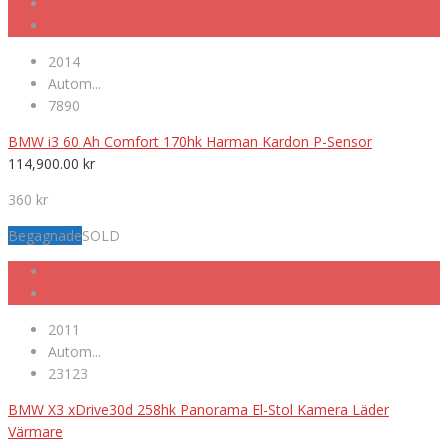
2014
Autom...
7890
BMW i3 60 Ah Comfort 170hk Harman Kardon P-Sensor
114,900.00
kr
360 kr
Begagnade
SOLD
2011
Autom...
23123
BMW X3 xDrive30d 258hk Panorama El-Stol Kamera Läder
Värmare