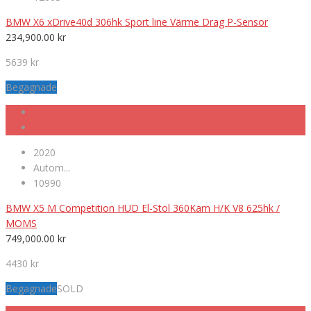
BMW X6 xDrive40d 306hk Sport line Värme Drag P-Sensor
234,900.00
kr
5639 kr
Begagnade
2020
Autom...
10990
BMW X5 M Competition HUD El-Stol 360Kam H/K V8 625hk /
MOMS
749,000.00
kr
4430 kr
Begagnade
SOLD