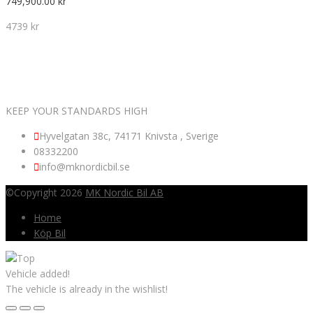
749,900.00
kr
4739 kr
VÄLKOMNA TILL MK NORDIC BIL AB
KEEP YOUR STANDARDS HIGH
Hyvelgatan 38c, 74171 Knivsta , Sverige
08332200
info@mknordicbil.se
©Copyright 2026
MK Nordic Bil AB
Home
Köp Bil
Vehicle added!
The vehicle is already in the wishlist!