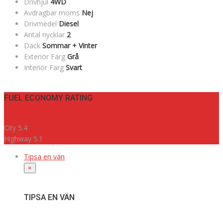
Drivhjul
4WD
Avdragbar moms
Nej
Drivmedel
Diesel
Antal nycklar
2
Däck
Sommar + Vinter
Exteriör Färg
Grå
Interiör Färg
Svart
FUEL ECONOMY RATING
City
5.4
Highway
5.1
Tipsa en vän
×
TIPSA EN VÄN