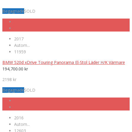
Begagnade
SOLD
2017
Autom...
11959
BMW 520d xDrive Touring Panorama El-Stol Läder H/K Värmare
194,700.00
kr
2198 kr
Begagnade
SOLD
2016
Autom...
12603