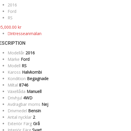
2016
Ford
RS
05,000.00
kr
Intresseanmälan
ESCRIPTION
Modellår
2016
Märke
Ford
Modell
RS
Kaross
Halvkombi
Kondition
Begagnade
Miltal
8746
Växellåda
Manuell
Drivhjul
4WD
Avdragbar moms
Nej
Drivmedel
Bensin
Antal nycklar
2
Exteriör Färg
Grå
Interiör Färg
Svart