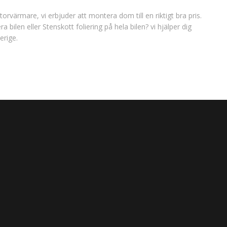
orvärmare, vi erbjuder att montera dom till en riktigt bra pris.
ra bilen eller Stenskott foliering på hela bilen? vi hjälper dig
erige.