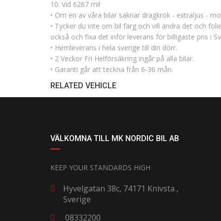
10. Vid 6267 mil
• Om en av våra bilar saknar dragkrok - extraljus - mot
• Tycker du inte om bil färg och vill ändra det och folie
också och fixa det inför leverans för billigaste pris i Sv
• Hemleverans i hela sverige till din dörr.
• 2 Veckor Fri Helförsäkring ingår på alla bilar.
• Garanti går att teckna från 6-36 mån.
RELATED VEHICLE
VÄLKOMNA TILL MK NORDIC BIL AB
KEEP YOUR STANDARDS HIGH
Hyvelgatan 38c, 74171 Knivsta ,
Sverige
08332200