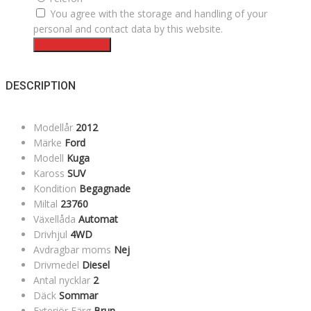
You agree with the storage and handling of your
personal and contact data by this website.
Intresseanmälan
DESCRIPTION
Modellår
2012
Märke
Ford
Modell
Kuga
Kaross
SUV
Kondition
Begagnade
Miltal
23760
Växellåda
Automat
Drivhjul
4WD
Avdragbar moms
Nej
Drivmedel
Diesel
Antal nycklar
2
Däck
Sommar
Exteriör Färg
Brun