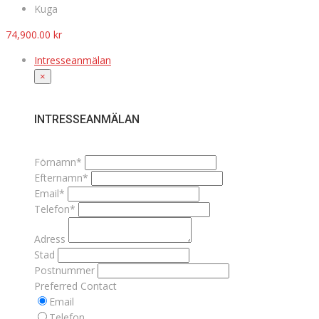
Kuga
74,900.00
kr
Intresseanmälan
×
INTRESSEANMÄLAN
Förnamn*
Efternamn*
Email*
Telefon*
Adress
Stad
Postnummer
Preferred Contact
Email
Telefon