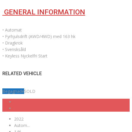
GENERAL INFORMATION
• Automat
• Fyrhjulsdrift (AWD/4WD) med 163 hk
• Dragkrok
• Svensksåld
• Keyless Nyckelfri Start
RELATED VEHICLE
Begagnade
SOLD
2022
Autom...
146