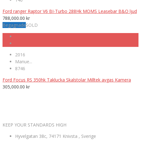
Ford ranger Raptor V6 BI-Turbo 288Hk MOMS Leasebar B&O ljud
788,000.00
kr
Begagnade
SOLD
2016
Manue...
8746
Ford Focus RS 350hk Taklucka Skalstolar Milltek avgas Kamera
305,000.00
kr
VÄLKOMNA TILL MK NORDIC BIL AB
KEEP YOUR STANDARDS HIGH
Hyvelgatan 38c, 74171 Knivsta , Sverige