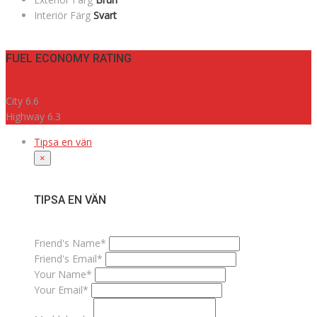
Interiör Färg
Svart
FUEL ECONOMY RATING
City
6.6
Highway
6.3
Tipsa en vän
×
TIPSA EN VÄN
Friend's Name*
Friend's Email*
Your Name*
Your Email*