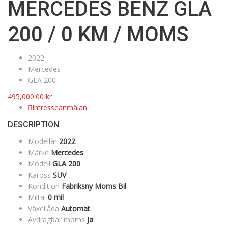
MERCEDES BENZ GLA
200 / 0 KM / MOMS
2022
Mercedes
GLA 200
495,000.00
kr
Intresseanmälan
DESCRIPTION
Modellår
2022
Märke
Mercedes
Modell
GLA 200
Kaross
SUV
Kondition
Fabriksny Moms Bil
Miltal
0 mil
Växellåda
Automat
Avdragbar moms
Ja