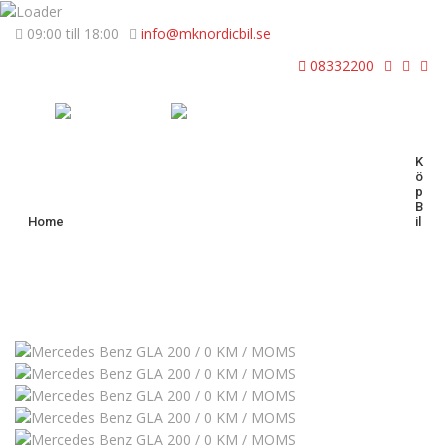
09:00 till 18:00
info@mknordicbil.se
08332200
K
Ö
P
B
Home
Il
Sold