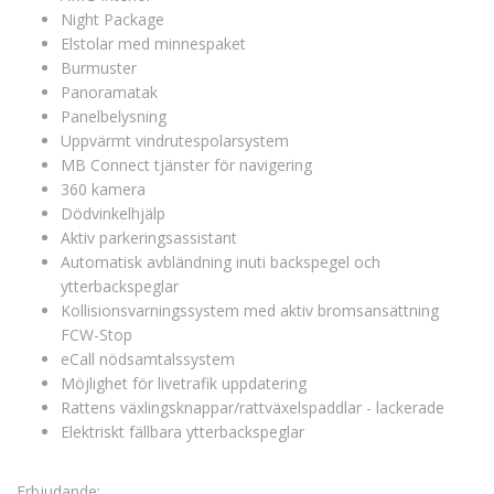
Night Package
Elstolar med minnespaket
Burmuster
Panoramatak
Panelbelysning
Uppvärmt vindrutespolarsystem
MB Connect tjänster för navigering
360 kamera
Dödvinkelhjälp
Aktiv parkeringsassistant
Automatisk avbländning inuti backspegel och
ytterbackspeglar
Kollisionsvarningssystem med aktiv bromsansättning
FCW-Stop
eCall nödsamtalssystem
Möjlighet för livetrafik uppdatering
Rattens växlingsknappar/rattväxelspaddlar - lackerade
Elektriskt fällbara ytterbackspeglar
Erbjudande: