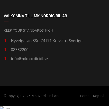
VÄLKOMNA TILL MK NORDIC BIL AB
KEEP YOUR STANDARDS HIGH
Hyvelgatan 38c, 74171 Knivsta , Sverige
08332200
info@mknordicbil.se
©Copyright 2026
MK Nordic Bil AB
Home
Köp Bil