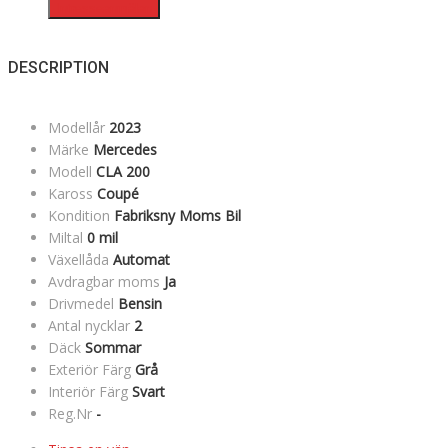
Intresseanmälan
DESCRIPTION
Modellår
2023
Märke
Mercedes
Modell
CLA 200
Kaross
Coupé
Kondition
Fabriksny Moms Bil
Miltal
0 mil
Växellåda
Automat
Avdragbar moms
Ja
Drivmedel
Bensin
Antal nycklar
2
Däck
Sommar
Exteriör Färg
Grå
Interiör Färg
Svart
Reg.Nr
-