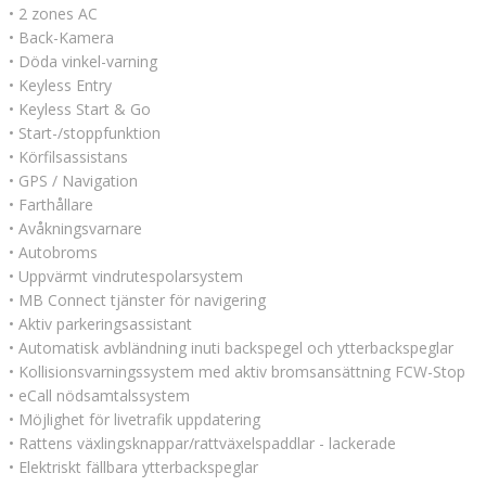
• 2 zones AC
• Back-Kamera
• Döda vinkel-varning
• Keyless Entry
• Keyless Start & Go
• Start-/stoppfunktion
• Körfilsassistans
• GPS / Navigation
• Farthållare
• Avåkningsvarnare
• Autobroms
• Uppvärmt vindrutespolarsystem
• MB Connect tjänster för navigering
• Aktiv parkeringsassistant
• Automatisk avbländning inuti backspegel och ytterbackspeglar
• Kollisionsvarningssystem med aktiv bromsansättning FCW-Stop
• eCall nödsamtalssystem
• Möjlighet för livetrafik uppdatering
• Rattens växlingsknappar/rattväxelspaddlar - lackerade
• Elektriskt fällbara ytterbackspeglar