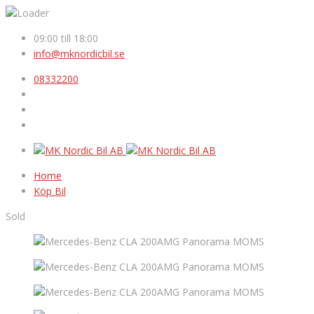
09:00 till 18:00
info@mknordicbil.se
08332200
Home
Köp Bil
Sold