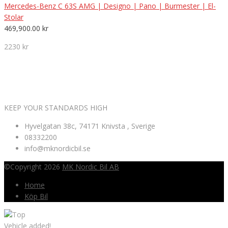
Mercedes-Benz C 63S AMG | Designo | Pano | Burmester | El-
Stolar
469,900.00
kr
2230 kr
VÄLKOMNA TILL MK NORDIC BIL AB
KEEP YOUR STANDARDS HIGH
Hyvelgatan 38c, 74171 Knivsta , Sverige
08332200
info@mknordicbil.se
©Copyright 2026
MK Nordic Bil AB
Home
Köp Bil
Vehicle added!