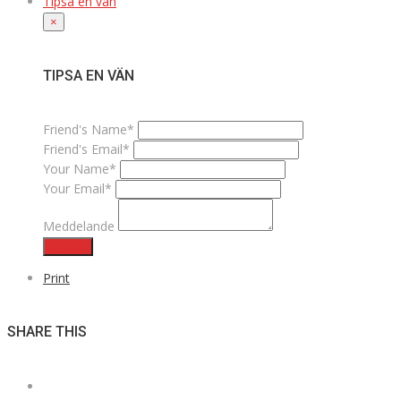
Tipsa en vän
×
TIPSA EN VÄN
Friend's Name*
Friend's Email*
Your Name*
Your Email*
Meddelande
Skicka
Print
SHARE THIS