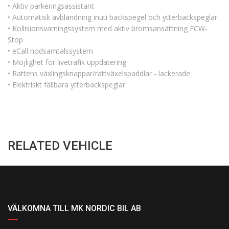
• Aktiv parkeringsassistant
• Automatisk avbländning inuti backspegel och ytterbackspeglar
• Kollisionsvarningssystem med aktiv bromsansättning FCW-
Stop
• eCall nödsamtalssystem
• Möjlighet för livetrafik uppdatering
• Rattens växlingsknappar/rattväxelspaddlar - lackerade
• Elektriskt fällbara ytterbackspeglar
RELATED VEHICLE
VÄLKOMNA TILL MK NORDIC BIL AB