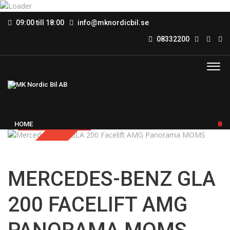
09:00 till 18:00
info@mknordicbil.se
08332200
Vehicle video
HOME
KÖP BIL
Sold
MERCEDES-BENZ GLA
200 FACELIFT AMG