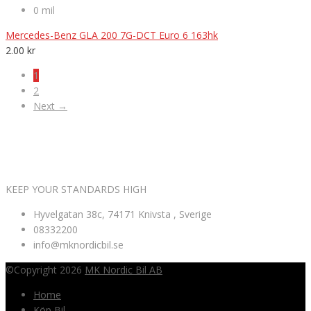
0 mil
Mercedes-Benz GLA 200 7G-DCT Euro 6 163hk
2.00
kr
1
2
Next →
VÄLKOMNA TILL MK NORDIC BIL AB
KEEP YOUR STANDARDS HIGH
Hyvelgatan 38c, 74171 Knivsta , Sverige
08332200
info@mknordicbil.se
©Copyright 2026
MK Nordic Bil AB
Home
Köp Bil