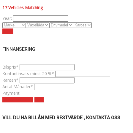
17
Vehicles Matching
Year:
Reset
FINNANSERING
Bilspris*
Kontantinsats minst 20 %*
Räntan*
Antal Månader*
Payment
Månadskostnad
clear
VILL DU HA BILLÅN MED RESTVÄRDE , KONTAKTA OSS